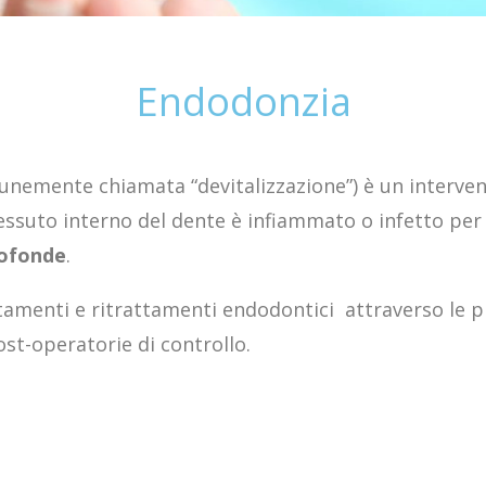
Endodonzia
nemente chiamata “devitalizzazione”) è un interve
tessuto interno del dente è infiammato o infetto pe
rofonde
.
tamenti e ritrattamenti endodontici attraverso le 
post-operatorie di controllo.