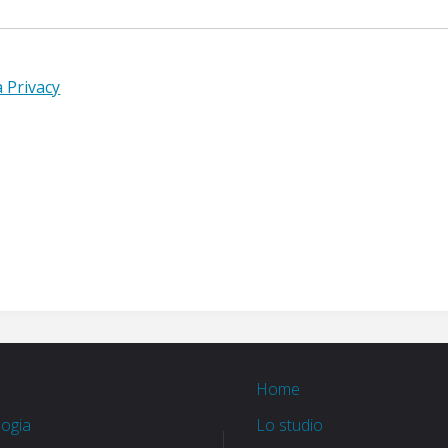
a Privacy
a
Home
ogia
Lo studio