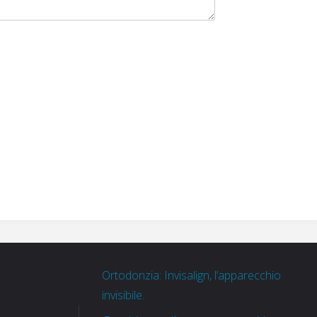
Ortodonzia: Invisalign, l’apparecchio
invisibile.