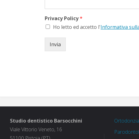
Privacy Policy
*
Ho letto ed accetto l'
Informativa sull
Invia
Studio dentistico Barsocchini
Ortodonzi
Viale Vittorio Veneto, 16
Parodontol
51100 Pistoia (PT)