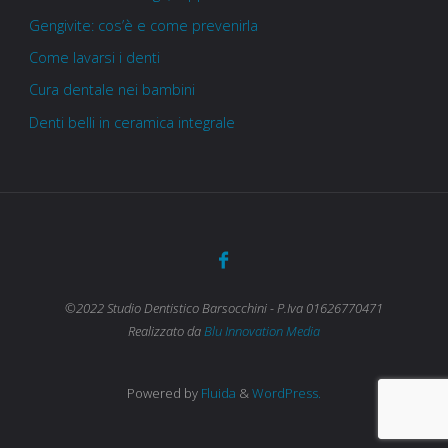
Gengivite: cos’è e come prevenirla
Come lavarsi i denti
Cura dentale nei bambini
Denti belli in ceramica integrale
©2022 Studio Dentistico Barsocchini - P.Iva 01626770471
Realizzato da
Blu Innovation Media
Powered by
Fluida
&
WordPress.