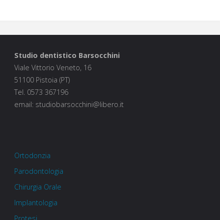
Studio dentistico Barsocchini
Viale Vittorio Veneto, 16
51100 Pistoia (PT)
Tel. 0573 367196
email: studiobarsocchini@libero.it
Ortodonzia
Parodontologia
Chirurgia Orale
Implantologia
Protesi